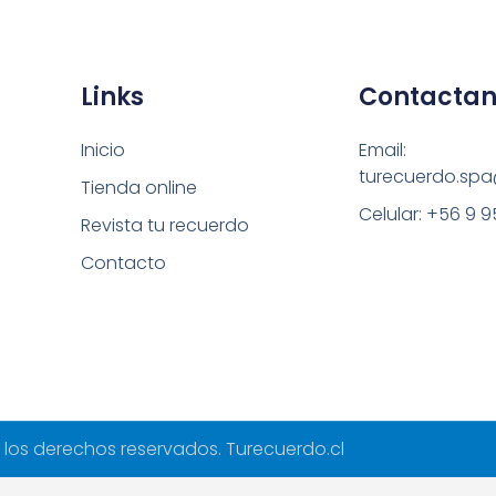
Get Started
About
Links
Contactan
Inicio
Email:
turecuerdo.sp
Tienda online
Celular: +56 9 
Revista tu recuerdo
Contacto
los derechos reservados. Turecuerdo.cl