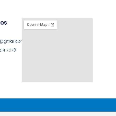
Downloads
os
a@gmail.com
9514 7578